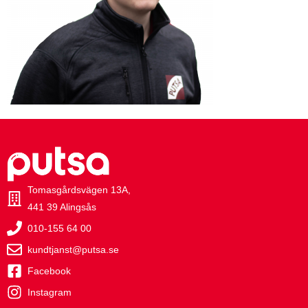
Tomasgårdsvägen 13A,
441 39 Alingsås
010-155 64 00
kundtjanst@putsa.se
Facebook
Instagram