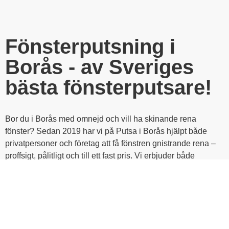
Fönsterputsning i
Borås - av Sveriges
bästa fönsterputsare!
Bor du i Borås med omnejd och vill ha skinande rena
fönster? Sedan 2019 har vi på Putsa i Borås hjälpt både
privatpersoner och företag att få fönstren gnistrande rena –
proffsigt, pålitligt och till ett fast pris. Vi erbjuder både
engångsputsning och fönsterputs på abonnemang i hela
Borås, från Centrum och Norrmalm till Brämhult och Sjöbo.
Fast pris & tydlig offert
– inga dolda avgifter
RUT-avdrag
– 50 % av arbetskostnaden dras direkt på
fakturan