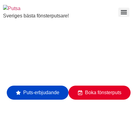
Sveriges bästa fönsterputsare!
Fönsterputs i
Borås!
Med fönsterputsning från oss får du mer tid över till
det som är viktigt för dig. Och skinande rena fönster,
året om. Välkommen!
Puts-erbjudande
Boka fönsterputs