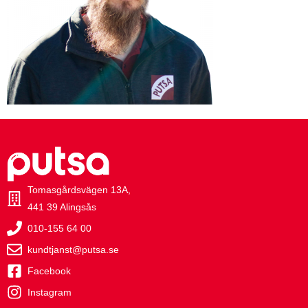
Tomasgårdsvägen 13A,
441 39 Alingsås
010-155 64 00
kundtjanst@putsa.se
Facebook
Instagram