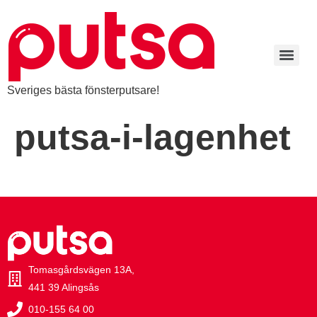
Sveriges bästa fönsterputsare!
putsa-i-lagenhet
Tomasgårdsvägen 13A,
441 39 Alingsås
010-155 64 00