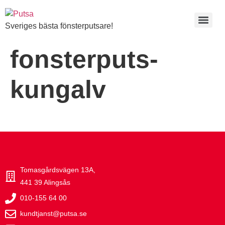
Sveriges bästa fönsterputsare!
fonsterputs-
kungalv
Tomasgårdsvägen 13A,
441 39 Alingsås
010-155 64 00
kundtjanst@putsa.se