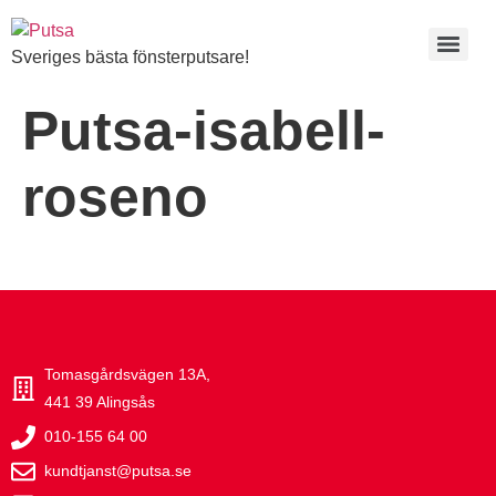
Sveriges bästa fönsterputsare!
Putsa-isabell-
roseno
Tomasgårdsvägen 13A,
441 39 Alingsås
010-155 64 00
kundtjanst@putsa.se