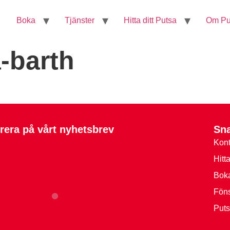
Boka
Tjänster
Hitta ditt Putsa
Om Pu
-barth
era på vårt nyhetsbrev
Sn
Kont
Hitt
Boka
Föns
Puts