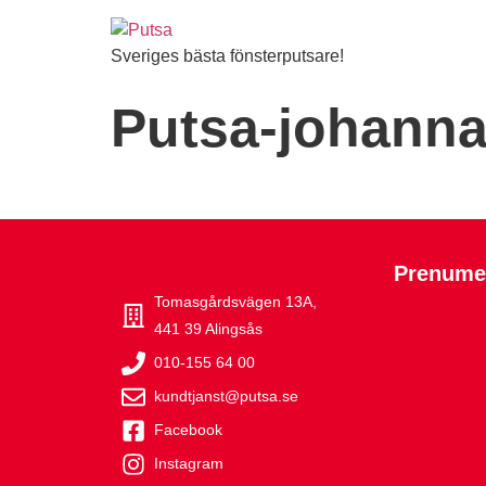
Sveriges bästa fönsterputsare!
Putsa-johanna
Prenumer
Tomasgårdsvägen 13A,
441 39 Alingsås
010-155 64 00
kundtjanst@putsa.se
Facebook
Instagram