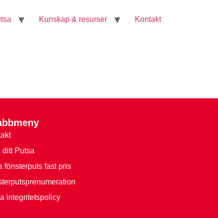
tsa
Kunskap & resurser
Kontakt
abbmeny
akt
a ditt Putsa
 fönsterputs fast pris
terputsprenumeration
a integritetspolicy