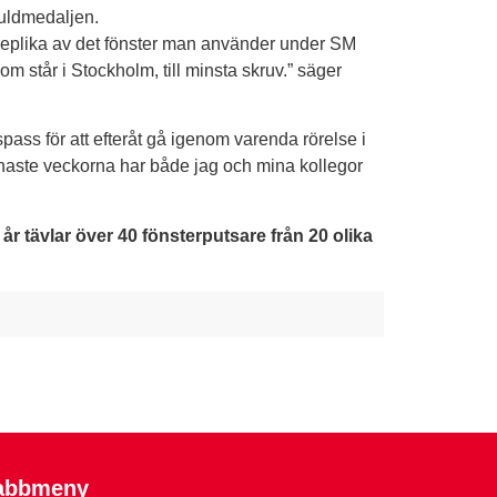
guldmedaljen.
kt replika av det fönster man använder under SM
om står i Stockholm, till minsta skruv.” säger
gspass för att efteråt gå igenom varenda rörelse i
enaste veckorna har både jag och mina kollegor
 tävlar över 40 fönsterputsare från 20 olika
abbmeny