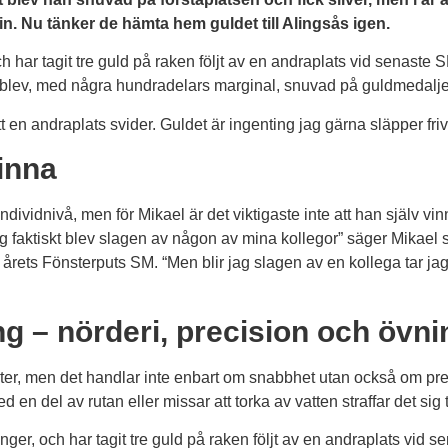
. Nu tänker de hämta hem guldet till Alingsås igen.
ch har tagit tre guld på raken följt av en andraplats vid senaste
n blev, med några hundradelars marginal, snuvad på guldmedalj
t en andraplats svider. Guldet är ingenting jag gärna släpper frivi
vinna
dividnivå, men för Mikael är det viktigaste inte att han själv vi
ag faktiskt blev slagen av någon av mina kollegor” säger Mikael 
 årets Fönsterputs SM. “Men blir jag slagen av en kollega tar j
ng ­– nörderi, precision och övni
nster, men det handlar inte enbart om snabbhet utan också om pr
d en del av rutan eller missar att torka av vatten straffar det sig
ger, och har tagit tre guld på raken följt av en andraplats vid 