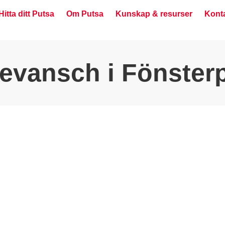
Hitta ditt Putsa
Om Putsa
Kunskap & resurser
Kont
 revansch i Fönste