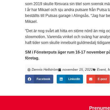
som 2019 skulle försvara sin titel som svensk m
I år har Mikael och sju andra putsare från Putsa 
beställts till Putsas garage i Alingsås. “Jag har b
Mikael.
“Det är nog svårt att hitta en större nörd än mig o
slowmotion. Varenda vinkel och sväng har analys
haft tider som skulle inneburit guldmedalj tidigare
SM i Fönsterputs äger rum 16-17 november på 
företag.
Dennis Hellström
november 15, 2021
Event
,
M
Facebook
LinkedIn
E-post
Prenumer