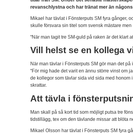
revanschlystna och har tränat mer än någonsin
Mikael har tävlat i Fönsterputs SM fyra gånger, o
skulle försvara sin titel som svensk mästare me
“När man tagit tre SM-guld på raken är det klart at
Vill helst se en kollega 
När man tävlar i Fönsterputs SM gör man det på in
“För mig hade det varit en ännu större vinst om j
de kollegor som tävlar sida vid sida med honom i
skrattar.
Att tävla i fönsterputsni
Man skall på så kort tid som möjligt putsa tre fö
tidstillägg, tex om den tävlande missar att blöta ne
Mikael Olsson har tävlat i Fönsterputs SM fyra gån