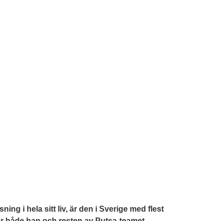
 i hela sitt liv, är den i Sverige med flest
 är både han och resten av Putsa-teamet