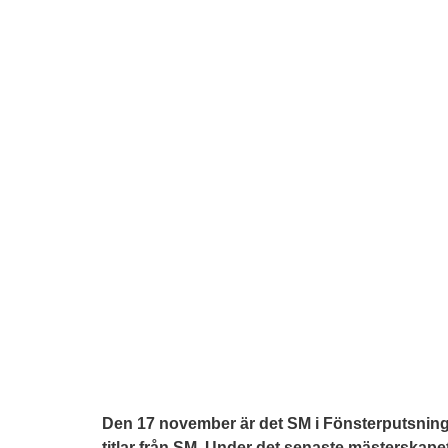
Den 17 november är det SM i Fönsterputsning o
titlar från SM. Under det senaste mästerskape