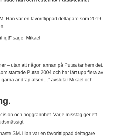
 SM. Han var en favorittippad deltagare som 2019
en.
lligt!” säger Mikael.
nner – utan att någon annan på Putsa tar hem det.
som startade Putsa 2004 och har lärt upp flera av
ag gärna andraplatsen…” avslutar Mikael och
ng.
ecision och noggrannhet. Varje misstag ger ett
 tidsmässigt.
senaste SM. Han var en favorittippad deltagare