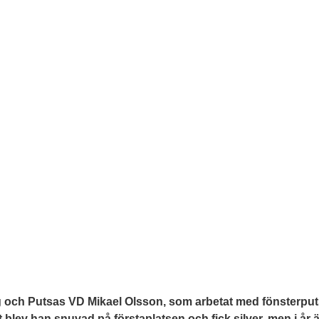
ch Putsas VD Mikael Olsson, som arbetat med fönsterputsning
t blev han snuvad på förstaplatsen och fick silver, men i år