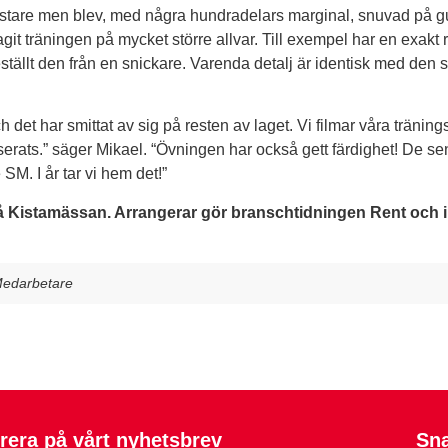
ästare men blev, med några hundradelars marginal, snuvad på 
tagit träningen på mycket större allvar. Till exempel har en exa
eställt den från en snickare. Varenda detalj är identisk med den s
ch det har smittat av sig på resten av laget. Vi filmar våra tränin
erats.” säger Mikael. “Övningen har också gett färdighet! De s
 SM. I år tar vi hem det!”
Kistamässan. Arrangerar gör branschtidningen Rent och i år
edarbetare
era på vårt nyhetsbrev
Sn