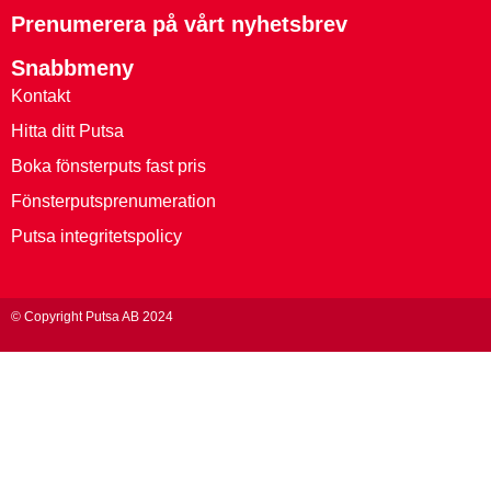
Prenumerera på vårt nyhetsbrev
Snabbmeny
Kontakt
Hitta ditt Putsa
Boka fönsterputs fast pris
Fönsterputsprenumeration
Putsa integritetspolicy
© Copyright Putsa AB 2024