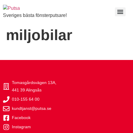
Sveriges bästa fönsterputsare!
miljobilar
Tomasgårdsvägen 13A,
441 39 Alingsås
010-155 64 00
kundtjanst@putsa.se
Facebook
Instagram