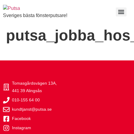
Sveriges bästa fönsterputsare!
putsa_jobba_hos
Tomasgårdsvägen 13A,
441 39 Alingsås
010-155 64 00
kundtjanst@putsa.se
Facebook
Instagram