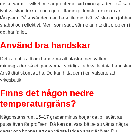
det är varmt – vilket inte är problemet vid minusgrader – så kan
tvättvätskan torka in och ge ett flammigt fönster om man är
långsam. Då använder man bara lite mer tvättvätska och jobbar
snabbt och effektivt. Men, som sagt, värme är inte ditt problem i
det här fallet.
Använd bra handskar
Det kan bli kallt om händerna att blaska med vatten i
minusgrader, så ett par varma, smidiga och vattentäta handskar
är väldigt skönt att ha. Du kan hitta dem i en välsorterad
yrkesbutik.
Finns det någon nedre
temperaturgräns?
Någonstans runt 15–17 grader minus börjar det bli svårt att
putsa även för proffsen. Då kan det vara bättre att vänta några
dagar och hoppas att den värsta istiden snart är över. Du