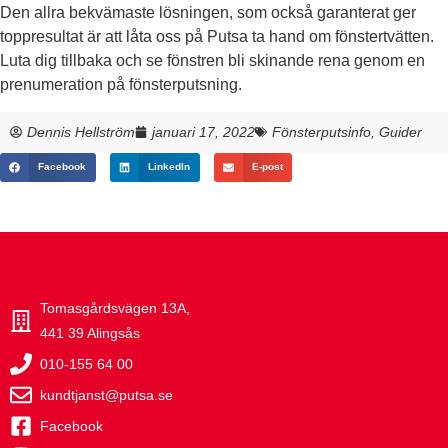
Den allra bekvämaste lösningen, som också garanterat ger
toppresultat är att låta oss på Putsa ta hand om fönstertvätten.
Luta dig tillbaka och se fönstren bli skinande rena genom en
prenumeration på fönsterputsning.
Dennis Hellström
januari 17, 2022
Fönsterputsinfo
,
Guider
Facebook
LinkedIn
E-post
Tomasgårdsvägen 13A,
441 39 Alingsås
010-155 64 00
kundtjanst@putsa.se
Facebook