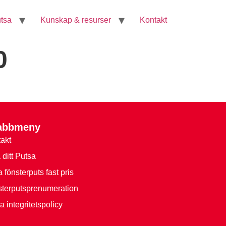
tsa
Kunskap & resurser
Kontakt
0
abbmeny
akt
a ditt Putsa
 fönsterputs fast pris
terputsprenumeration
a integritetspolicy