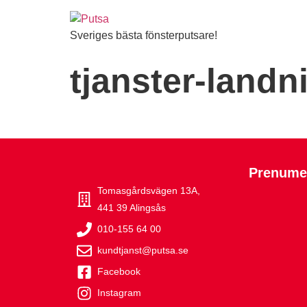
Sveriges bästa fönsterputsare!
tjanster-land
Prenumer
Tomasgårdsvägen 13A,
441 39 Alingsås
010-155 64 00
kundtjanst@putsa.se
Facebook
Instagram