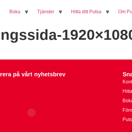
Boka
Tjänster
Hitta ditt Putsa
Om Pu
ningssida-1920×108
era på vårt nyhetsbrev
Sn
Kont
Hitt
Boka
Föns
Puts