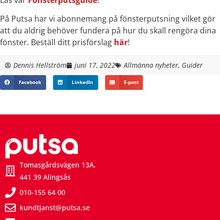
På Putsa har vi abonnemang på fönsterputsning vilket gör
att du aldrig behöver fundera på hur du skall rengöra dina
fönster.
Beställ ditt prisförslag
här
!
Dennis Hellström
juni 17, 2022
Allmänna nyheter
,
Guider
Facebook
LinkedIn
E-post
Tomasgårdsvägen 13A,
441 39 Alingsås
010-155 64 00
kundtjanst@putsa.se