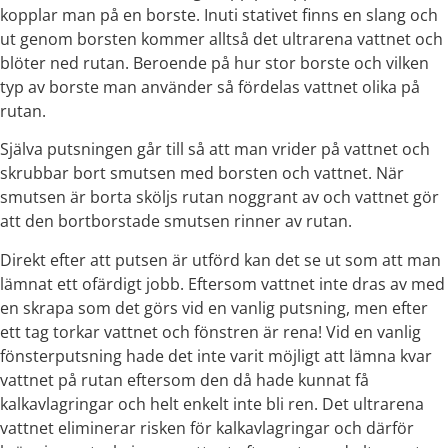
kopplar man på en borste. Inuti stativet finns en slang och
ut genom borsten kommer alltså det ultrarena vattnet och
blöter ned rutan. Beroende på hur stor borste och vilken
typ av borste man använder så fördelas vattnet olika på
rutan.
Själva putsningen går till så att man vrider på vattnet och
skrubbar bort smutsen med borsten och vattnet. När
smutsen är borta sköljs rutan noggrant av och vattnet gör
att den bortborstade smutsen rinner av rutan.
Direkt efter att putsen är utförd kan det se ut som att man
lämnat ett ofärdigt jobb. Eftersom vattnet inte dras av med
en skrapa som det görs vid en vanlig putsning, men efter
ett tag torkar vattnet och fönstren är rena! Vid en vanlig
fönsterputsning hade det inte varit möjligt att lämna kvar
vattnet på rutan eftersom den då hade kunnat få
kalkavlagringar och helt enkelt inte bli ren. Det ultrarena
vattnet eliminerar risken för kalkavlagringar och därför