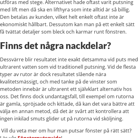
utföras med stege. Alternativet hade oftast varit putsning
med lift men då ska en lifthyra som inte alltid är så billig.
Den betalas av kunden, vilket helt enkelt oftast inte är
ekonomiskt hållbart. Dessutom kan man på ett enkelt sätt
få tvättat detaljer som bleck och karmar runt fönstren.
Finns det några nackdelar?
Dessvärre blir resultatet inte exakt detsamma vid puts med
ultrarent vatten som vid traditionell putsning. Vid de flesta
typer av rutor är dock resultatet slående nära
kvalitetsmässigt, och med tanke på de vinster som
metoden innebär är ultrarent ett självklart alternativ hos
oss. Det finns dock undantagsfall, till exempel om rutorna
är gamla, spröjsade och kittade, då kan det vara bättre att
välja en annan metod, då det är svårt att kontrollera att
ingen inkilad smuts glider ut på rutorna vid sköljning.
Vill du veta mer om hur man putsar fönster på rätt sätt?
Läs vår
Fönsterputsguide
!