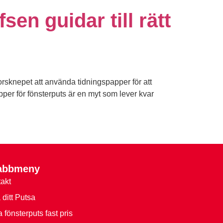
en guidar till rätt
orsknepet att använda tidningspapper för att
apper för fönsterputs är en myt som lever kvar
abbmeny
akt
a ditt Putsa
 fönsterputs fast pris