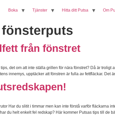
Boka
Tjänster
Hitta ditt Putsa
Om Pu
 fönsterputs
lfett från fönstret
 tips, det om att inte ställa grillen för nära fönstret? Då är troligt
ens innemys, upptäcker att fönstren är fulla av fettfläckar. Det är 
utsredskapen!
or Har du slitit i timmar men kan inte förstå varför fläckarna inte
 har du helt enkelt fel redskap? Här kommer Putsas tips till de b