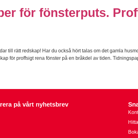
r för fönsterputs. Proffs
dar till rätt redskap! Har du också hört talas om det gamla husm
dskap för proffsigt rena fönster på en bråkdel av tiden. Tidningsp
era på vårt nyhetsbrev
Sn
Kont
Hitt
Boka