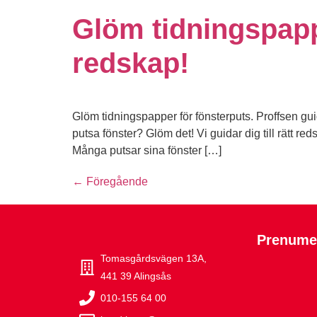
Glöm tidningspappe
redskap!
Glöm tidningspapper för fönsterputs. Proffsen gui
putsa fönster? Glöm det! Vi guidar dig till rätt re
Många putsar sina fönster […]
←
Föregående
Prenumer
Tomasgårdsvägen 13A,
441 39 Alingsås
010-155 64 00